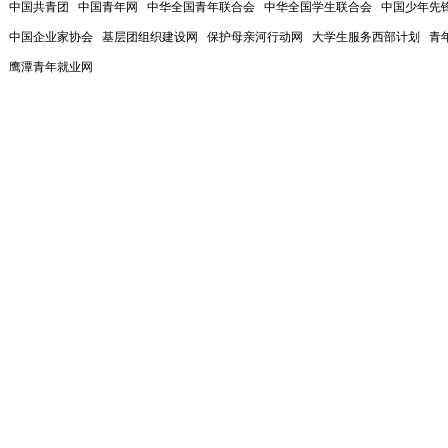
中国共青团
中国青年网
中华全国青年联合会
中华全国学生联合会
中国少年先
中国企业家协会
基层团组织建设网
保护母亲河行动网
大学生服务西部计划
青
鹰潭青年就业网