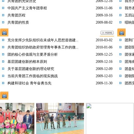
共青团的光荣历史
2009-12-16
我市
中国共产主义青年团章程
2009-11-06
我市
共青团历程
2009-10-16
五四运
共青团的性质
2009-08-02
唱响
调查研究
他
充分发挥少先队组织在未成年人思想道德建...
2010-03-02
团荆
共青团组织协助政府管理青年事务工作的微...
2010-01-06
团邵阳
团的核心价值观与主要矛盾分析
2009-12-25
团张家
基层团建创新的根本原则
2009-12-16
团海
关于基层团建创新的理论研究
2009-12-09
团盘
当前共青团工作面临的现实挑战
2009-12-03
团朝
构建和谐社会 青年奋勇当先
2009-11-30
团西安
基层团委图片新闻