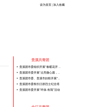
设为首页
|
加入收藏
青年组织
文件库
团干任免
|
|
贵溪共青团
贵溪团市委组织开展“春暖花开 ...
贵溪团市委开展“点亮微心愿，...
贵溪团市委、贵溪市妇联开展“...
贵溪团市委祭扫汪群烈士纪念塔
贵溪团市委开展“环保-有我”活动