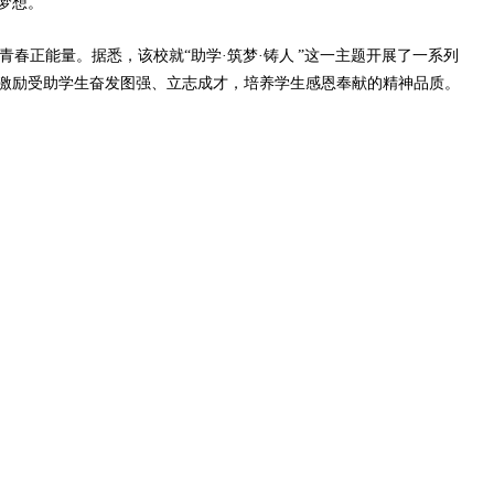
梦想。
春正能量。据悉，该校就“助学·筑梦·铸人
”这一主题开展了一系列
激励受助学生奋发图强、立志成才，培养学生感恩奉献的精神品质。