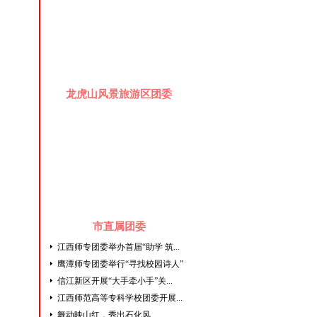
龙虎山风景旅游区团委
市直属团委
江西师专团委举办首届“助学 筑...
鹰潭师专团委举行“寻找校园诗人”
信江新区开展“大手牵小手”关...
江西师范高等专科学校团委开展...
舞动映山红，秀出石化风