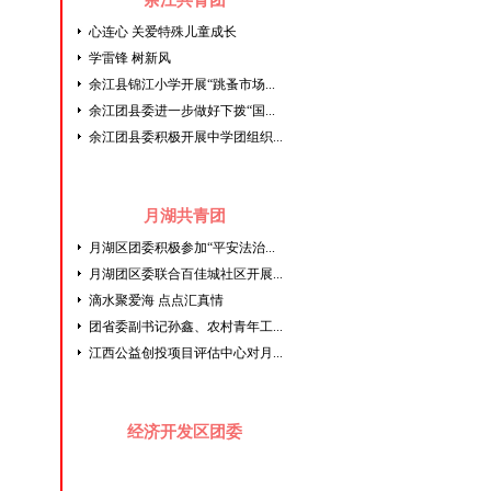
余江共青团
心连心 关爱特殊儿童成长
学雷锋 树新风
余江县锦江小学开展“跳蚤市场...
余江团县委进一步做好下拨“国...
余江团县委积极开展中学团组织...
月湖共青团
月湖区团委积极参加“平安法治...
月湖团区委联合百佳城社区开展...
滴水聚爱海 点点汇真情
团省委副书记孙鑫、农村青年工...
江西公益创投项目评估中心对月...
经济开发区团委