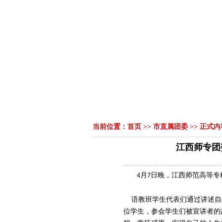
首页
组织机构
领导讲话
|
|
当前位置：
首页
>>
市直属团委
>> 正式内
江西师专团
月
日
晚，江西师范高等专
4
7
语教班学生代表们通过讲述自
位学生，参会学生们被宣讲者的