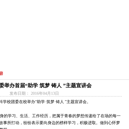
工作动态
工作简报
青春风采
榜样青春
理论研究
他山之石
基层要讯
|
|
|
|
|
|
|
|
容
委举办首届“助学 筑梦 铸人 ”主题宣讲会
发布日期：
2016年04月13日
科学校团委在校举办“助学·筑梦·铸人
”主题宣讲会。
身的学习、生活、工作经历，把属于青春的梦想传递给了在场的每一
故事所打动，纷纷表示要向身边的榜样学习，积极进取。做到心怀梦