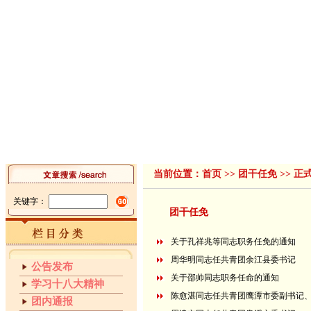
首页
组织机构
领导讲话
工作动态
工作简报
青春
|
|
|
|
|
当前位置：
首页
>>
团干任免
>> 正
关键字：
团干任免
关于孔祥兆等同志职务任免的通知
周华明同志任共青团余江县委书记
公告发布
关于邵帅同志职务任命的通知
学习十八大精神
陈愈湛同志任共青团鹰潭市委副书记
团内通报