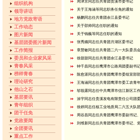
周津京同志任共青团贵溪市委书记
组织机构
关于王海涵等同志职务任免的通知
领导讲话
杨鹏同志任共青团余江县委书记
地方党政寄语
关于邵帅同志任职的通知
工作动态
关于钱巍等同志任职的通知
图片新闻
张秀娥同志任共青团月湖区委书记
基层团委图片新闻
工作简报
章慧敏同志任共青团二六一大队委员
委员和企业家风采
徐甜甜同志任共青团余江县委书记
青春风采
钟千昌同志任鹰潭市公路局团委副书
榜样青春
陈愈湛同志任共青团鹰潭市委组宣部
理论研究
王海涵同志任共青团鹰潭市委工农青
他山之石
邬筱露同志任中共鹰潭市信江新区工
基层要讯
涂宇同志任贵溪发电有限责任公司团
青年组织
徐婷同志任核工业地质局二六五大队
团干任免
周谷昌同志任共青团鹰潭市委副书记
党政要闻
刘维新同志任共青团鹰潭市委书记、
全团要讯
重点工作