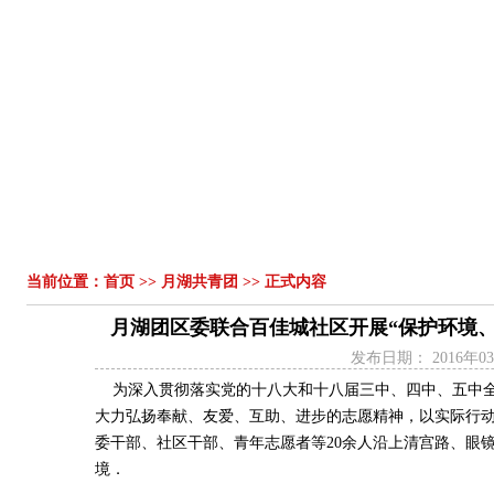
首页
组织机构
领导讲话
工作动态
工作简报
青春
|
|
|
|
|
当前位置：
首页
>>
月湖共青团
>> 正式内容
月湖团区委联合百佳城社区开展“保护环境
发布日期：
2016年0
为深入贯彻落实党的十八大和十八届三中、四中、五中全
大力弘扬奉献、友爱、互助、进步的志愿精神，以实际行
委干部、社区干部、青年志愿者等
20
余人沿上清宫路、眼
境．