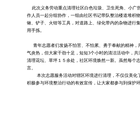
此次义务劳动重点清理社区白色垃圾、卫生死角、小广告
作人员一起分组协作，一组由社区书记带队整治楼道堆积
锹、铲子、火钳等工具，对道路上、绿化带内的杂物进行
用手拣。
青年志愿者们发扬不怕苦、不怕累、勇于奉献的精神，用
气炎热，但大家干劲十足，短短
3
个小时的清洁活动中，共
清理花坛、草坪１５余处，社区环境焕然一新。虽然每个
言。
本次志愿服务活动对辖区环境进行清理，不仅仅美化
积极参与环境整治行动的有效宣传，让大家都参与到保护