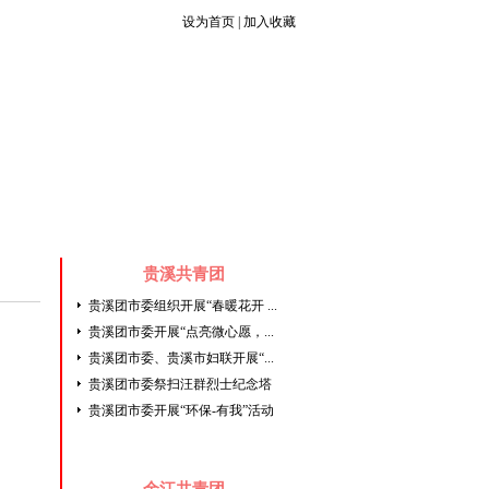
设为首页
|
加入收藏
青年组织
文件库
团干任免
|
|
贵溪共青团
贵溪团市委组织开展“春暖花开 ...
贵溪团市委开展“点亮微心愿，...
贵溪团市委、贵溪市妇联开展“...
贵溪团市委祭扫汪群烈士纪念塔
贵溪团市委开展“环保-有我”活动