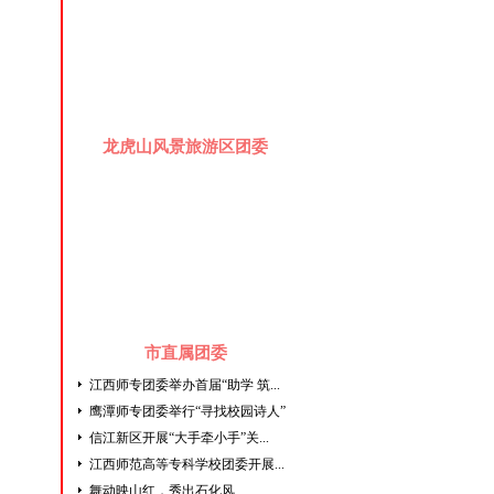
龙虎山风景旅游区团委
市直属团委
江西师专团委举办首届“助学 筑...
鹰潭师专团委举行“寻找校园诗人”
信江新区开展“大手牵小手”关...
江西师范高等专科学校团委开展...
舞动映山红，秀出石化风