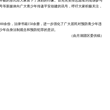
并貌的形式给大家留下了深刻的印象。首先先安排志愿者到现场参与
号等新媒体向广大青少年传递平安创建的讯号，呼吁大家积极关注，
000
余份，法律书籍
150
余册，进一步强化了广大居民对预防青少年违
少年自身法制观念和预防犯罪的意识。
（由月湖团区委供稿）