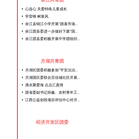
余江共青团
心连心 关爱特殊儿童成长
学雷锋 树新风
余江县锦江小学开展“跳蚤市场...
余江团县委进一步做好下拨“国...
余江团县委积极开展中学团组织...
月湖共青团
月湖区团委积极参加“平安法治...
月湖团区委联合百佳城社区开展...
滴水聚爱海 点点汇真情
团省委副书记孙鑫、农村青年工...
江西公益创投项目评估中心对月...
经济开发区团委