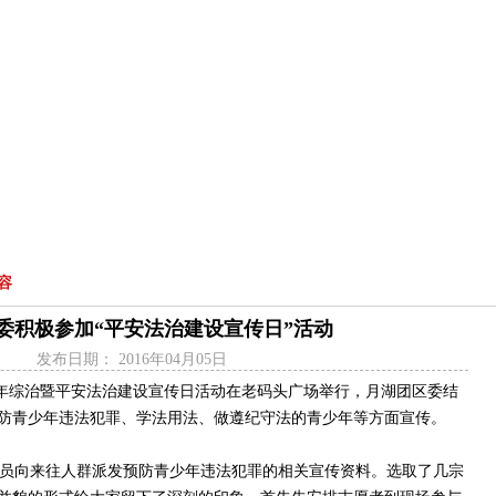
工作动态
工作简报
青春风采
榜样青春
理论研究
他山之石
基层要讯
|
|
|
|
|
|
|
|
容
委积极参加“平安法治建设宣传日”活动
发布日期：
2016年04月05日
年综治暨平安法治建设宣传日活动在老码头广场举行，月湖团区委结
防青少年违法犯罪、学法用法、做遵纪守法的青少年等方面宣传。
员向来往人群派发预防青少年违法犯罪的相关宣传资料。选取了几宗