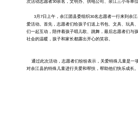
次活动志愿者
余名，文明办、供电公司、余江三小等单
30
月
日
上午，余江团县委组织
名志愿者一行来到余江
3
7
30
爱活动。首先，志愿者们给孩子们送上书包、文具、玩具
们一起互动，陪伴着孩子唱儿歌、跳舞，最后志愿者们与
社会的温暖，孩子和家长都露出开心的笑容。
通过此次活动，志愿者们纷纷表示，关爱特殊儿童是一项
对余江县的特殊儿童进行关爱和帮扶，帮助他们快乐成长