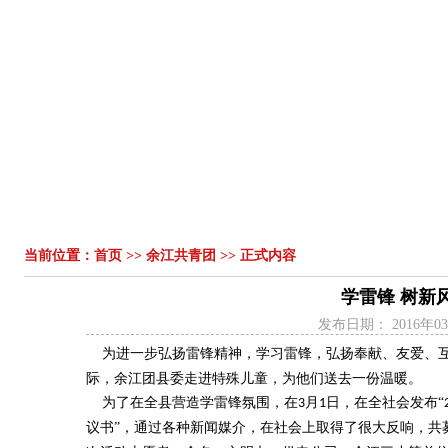
首页
组织机构
领导讲话
工作动态
工作简报
青春
|
|
|
|
|
当前位置：
首页
>>
余江共青团
>> 正式内容
学雷锋 树新
发布日期：
2016年0
为进一步弘扬雷锋精神，学习雷锋，弘扬奉献、友爱、互
际，余江团县委走进特殊儿童，为他们送去一份温暖。
为了在全县营造学雷锋氛围，在
月
日，在全社会发布“
3
1
议书”，通过各种新闻媒介，在社会上取得了很大反响，共