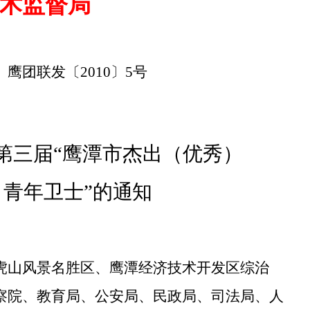
术监督局
鹰团联发〔
2010
〕
5
号
第三届“
鹰
潭
市杰出（优秀）
青年卫士”的
通知
虎山风景名胜区、鹰潭经济技术开发区
综治
察院、教育局、公安局、民政局、司法局、人