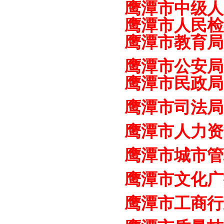
鹰
潭
市中级人
鹰
潭
市人民检
鹰
潭
市教育局
鹰
潭
市公安局
鹰
潭
市民政局
鹰
潭
市司法局
鹰
潭
市人力资
鹰
潭
市城市管
鹰
潭
市文化广
鹰潭市工商行