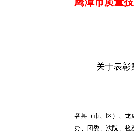
鹰潭市质量技
关于表彰
各
县（市、区）、龙
办、团委、法院、检