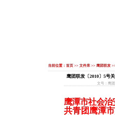
首页
组织机构
领导讲话
|
|
当前位置：
首页
>>
文件库
>>
鹰团联发
>
鹰团联发〔2010〕5
文号：鹰团联
鹰
潭
市社会治
共青团鹰潭市