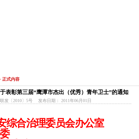
工作动态
工作简报
青春风采
榜样青春
理论研究
他山之石
基层要讯
|
|
|
|
|
|
|
|
> 正式内容
号关于表彰第三届“鹰潭市杰出（优秀）青年卫士”的通知
发〔2010〕5号
发布日期：
2011年06月01日
安综合治理委员会办公室
委