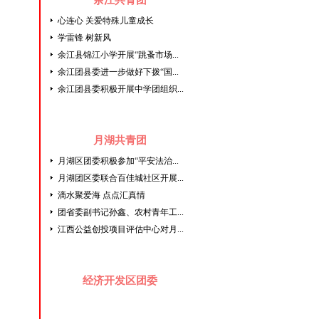
余江共青团
心连心 关爱特殊儿童成长
学雷锋 树新风
余江县锦江小学开展“跳蚤市场...
余江团县委进一步做好下拨“国...
余江团县委积极开展中学团组织...
月湖共青团
月湖区团委积极参加“平安法治...
月湖团区委联合百佳城社区开展...
滴水聚爱海 点点汇真情
团省委副书记孙鑫、农村青年工...
江西公益创投项目评估中心对月...
经济开发区团委