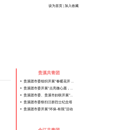
设为首页
|
加入收藏
青年组织
文件库
团干任免
|
|
贵溪共青团
贵溪团市委组织开展“春暖花开 ...
贵溪团市委开展“点亮微心愿，...
贵溪团市委、贵溪市妇联开展“...
贵溪团市委祭扫汪群烈士纪念塔
贵溪团市委开展“环保-有我”活动