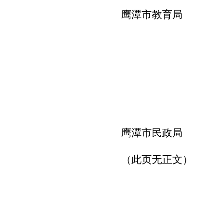
鹰潭市教育局
鹰潭市
民政
局
（此页无正文）