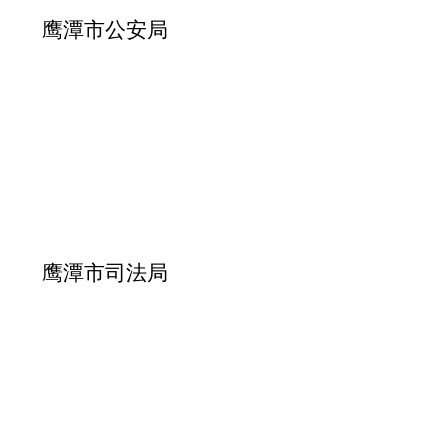
鹰潭市
公安
局
鹰潭市
司法
局