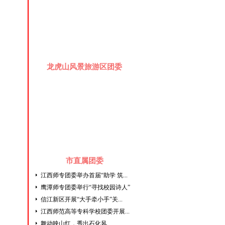
龙虎山风景旅游区团委
市直属团委
江西师专团委举办首届“助学 筑...
鹰潭师专团委举行“寻找校园诗人”
信江新区开展“大手牵小手”关...
江西师范高等专科学校团委开展...
舞动映山红，秀出石化风