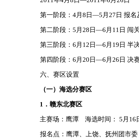
2011
年
4
月
8
日
—
2011
年
6
月
26
日
第一阶段：
4
月
8
日—
5
月
27
日 报
第二阶段：
5
月
28
日—
6
月
11
日 闯
第三阶段：
6
月
12
日—
6
月
19
日 半
第四阶段：
6
月
20
日—
6
月
26
日 决
六、赛区设置
（一）海选分赛区
1
．赣东北赛区
主赛场：鹰潭
海选时间：
5
月
16
报名点：鹰潭、上饶、抚州团市委