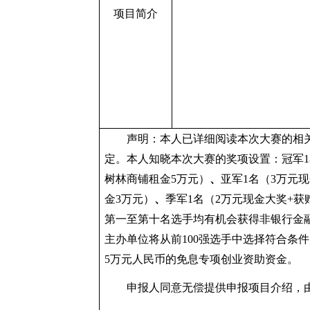
项目简介
声明：本人已详细阅读本次大赛的相
定。本人知晓本次大赛的奖项设置：冠军
1
树林商铺租金
5
万元）
、
亚军
1
名（
3
万元现
金
3
万元）
、
季军
1
名（
2
万元现金大奖
+
获
第一至第十名选手均有机会获得非银行金
主办单位将从前
100
强选手中选择符合条件
5
万元人民币的免息专项创业资助资金。
申报人同意无偿提供申报项目介绍，