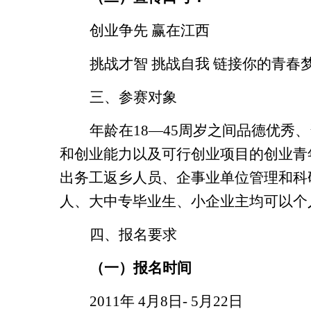
创业争先
赢在江西
挑战才智
挑战自我
链接你的青春
三、参赛对象
年龄在
18
—
45
周岁之间品德优秀、
和创业能力以及可行创业项目的创业青
出务工返乡人员、企事业单位管理和科
人、大中专毕业生、小企业主均可以个
四、报名要求
（一）报名时间
2011
年
4
月
8
日
- 5
月22
日