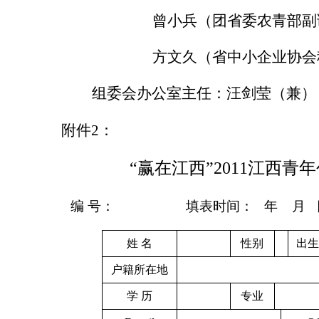
曾小兵（团省委农青部副
方文久（省中小企业协会
组委会办公室主任：汪剑莹（兼）
附件
2
：
“赢在江西”
2011
江西青年
编 号：
填表时间：
年
月
姓
名
性别
出生
户籍所在地
学
历
专业